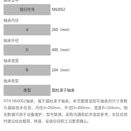
轴承型号
现行代号
NN3052
轴承内径
d
260（mm）
轴承外径
D
400（mm）
轴承宽度
B
104（mm）
轴承类型
类型
圆柱滚子轴承
NTN NN3052轴承，属于圆柱滚子轴承。本页整理该型号轴承的尺寸参数
与基础技术信息，内径d=260mm、外径D=400mm、宽度B=104mm。相
关数据可用于设备维护、型号替换、采购沟通和初步选型参考；实际应用
时建议结合载荷、转速、安装空间和工况要求确认。