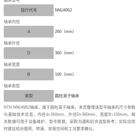
轴承型号
现行代号
NNU4952
轴承内径
d
260（mm）
轴承外径
D
360（mm）
轴承宽度
B
100（mm）
轴承类型
类型
圆柱滚子轴承
NTN NNU4952轴承，属于圆柱滚子轴承。本页整理该型号轴承的尺寸参数
与基础技术信息，内径d=260mm、外径D=360mm、宽度B=100mm。相
关数据可用于设备维护、型号替换、采购沟通和初步选型参考；实际应用
时建议结合载荷、转速、安装空间和工况要求确认。