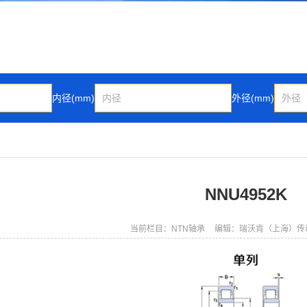
内径(mm)
外径(mm)
NNU4952K
当前栏目：NTN轴承
编辑：瑞沃肯（上海）传