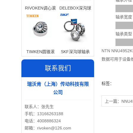
轴承外径
RIVOKEN调心滚
DELEBOX深沟球
子轴承
轴承
轴承宽度
轴承类型
NTN NNU4
TIMKEN圆锥滚
SKF深沟球轴承
数据可用于设备
子轴承
联系我们
标签：
瑞沃肯（上海）传动科技有限
公司
上一篇：
NNU4
联系人：张先生
手机：13166263188
电话：4008886324
邮箱：rivoken@126.com