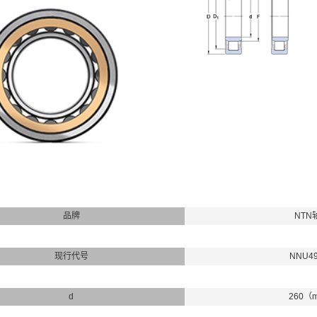
品牌
NTN
现行代号
NNU4
d
260（