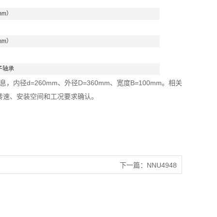
mm）
mm）
子轴承
内径d=260mm、外径D=360mm、宽度B=100mm。相关
转速、安装空间和工况要求确认。
下一篇：
NNU4948