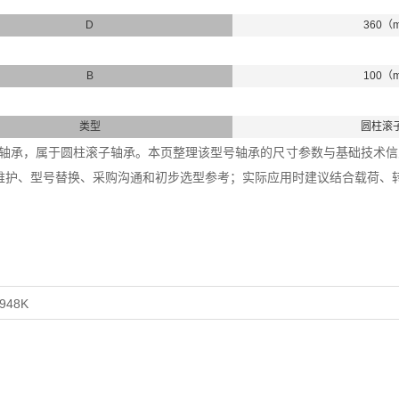
D
360（
B
100（
类型
圆柱滚
952K轴承，属于圆柱滚子轴承。本页整理该型号轴承的尺寸参数与基础技术信息，
维护、型号替换、采购沟通和初步选型参考；实际应用时建议结合载荷、
948K