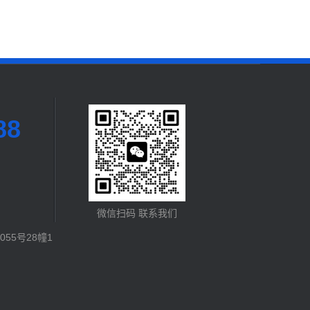
88
微信扫码 联系我们
55号28幢1