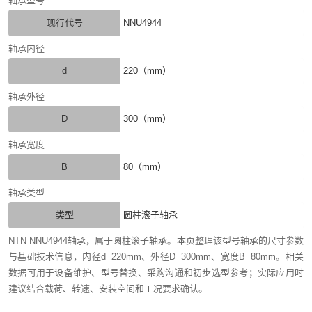
轴承型号
现行代号
NNU4944
轴承内径
d
220（mm）
轴承外径
D
300（mm）
轴承宽度
B
80（mm）
轴承类型
类型
圆柱滚子轴承
NTN NNU4944轴承，属于圆柱滚子轴承。本页整理该型号轴承的尺寸参数
与基础技术信息，内径d=220mm、外径D=300mm、宽度B=80mm。相关
数据可用于设备维护、型号替换、采购沟通和初步选型参考；实际应用时
建议结合载荷、转速、安装空间和工况要求确认。