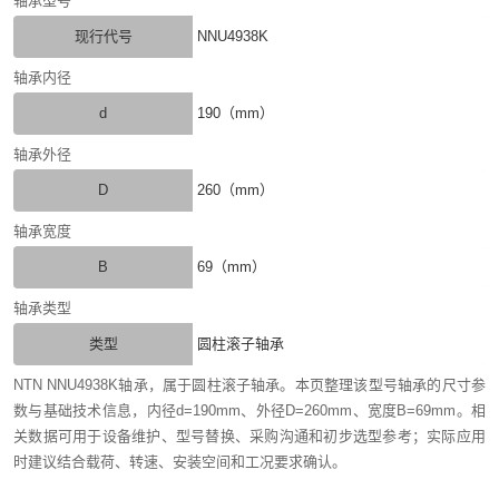
轴承型号
现行代号
NNU4938K
轴承内径
d
190（mm）
轴承外径
D
260（mm）
轴承宽度
B
69（mm）
轴承类型
类型
圆柱滚子轴承
NTN NNU4938K轴承，属于圆柱滚子轴承。本页整理该型号轴承的尺寸参
数与基础技术信息，内径d=190mm、外径D=260mm、宽度B=69mm。相
关数据可用于设备维护、型号替换、采购沟通和初步选型参考；实际应用
时建议结合载荷、转速、安装空间和工况要求确认。