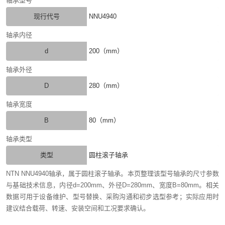
轴承型号
现行代号
NNU4940
轴承内径
d
200（mm）
轴承外径
D
280（mm）
轴承宽度
B
80（mm）
轴承类型
类型
圆柱滚子轴承
NTN NNU4940轴承，属于圆柱滚子轴承。本页整理该型号轴承的尺寸参数
与基础技术信息，内径d=200mm、外径D=280mm、宽度B=80mm。相关
数据可用于设备维护、型号替换、采购沟通和初步选型参考；实际应用时
建议结合载荷、转速、安装空间和工况要求确认。