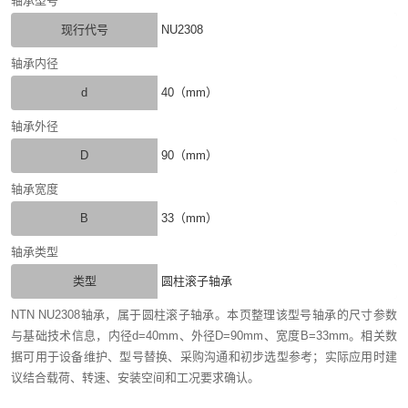
轴承型号
现行代号
NU2308
轴承内径
d
40（mm）
轴承外径
D
90（mm）
轴承宽度
B
33（mm）
轴承类型
类型
圆柱滚子轴承
NTN NU2308轴承，属于圆柱滚子轴承。本页整理该型号轴承的尺寸参数
与基础技术信息，内径d=40mm、外径D=90mm、宽度B=33mm。相关数
据可用于设备维护、型号替换、采购沟通和初步选型参考；实际应用时建
议结合载荷、转速、安装空间和工况要求确认。