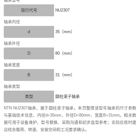
轴承型号
现行代号
NU2307
轴承内径
d
35（mm）
轴承外径
D
80（mm）
轴承宽度
B
31（mm）
轴承类型
类型
圆柱滚子轴承
NTN NU2307轴承，属于圆柱滚子轴承。本页整理该型号轴承的尺寸参数
与基础技术信息，内径d=35mm、外径D=80mm、宽度B=31mm。相关数
据可用于设备维护、型号替换、采购沟通和初步选型参考；实际应用时建
议结合载荷、转速、安装空间和工况要求确认。