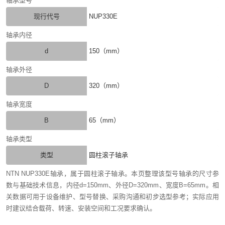
轴承型号
现行代号
NUP330E
轴承内径
d
150（mm）
轴承外径
D
320（mm）
轴承宽度
B
65（mm）
轴承类型
类型
圆柱滚子轴承
NTN NUP330E轴承，属于圆柱滚子轴承。本页整理该型号轴承的尺寸参
数与基础技术信息，内径d=150mm、外径D=320mm、宽度B=65mm。相
关数据可用于设备维护、型号替换、采购沟通和初步选型参考；实际应用
时建议结合载荷、转速、安装空间和工况要求确认。