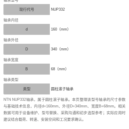
轴承型号
现行代号
NUP332
轴承内径
d
160（mm）
轴承外径
D
340（mm）
轴承宽度
B
68（mm）
轴承类型
类型
圆柱滚子轴承
NTN NUP332轴承，属于圆柱滚子轴承。本页整理该型号轴承的尺寸参数
与基础技术信息，内径d=160mm、外径D=340mm、宽度B=68mm。相关
数据可用于设备维护、型号替换、采购沟通和初步选型参考；实际应用时
建议结合载荷、转速、安装空间和工况要求确认。