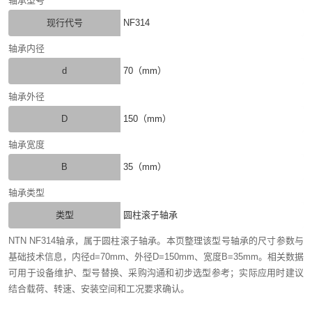
轴承型号
现行代号
NF314
轴承内径
d
70（mm）
轴承外径
D
150（mm）
轴承宽度
B
35（mm）
轴承类型
类型
圆柱滚子轴承
NTN NF314轴承，属于圆柱滚子轴承。本页整理该型号轴承的尺寸参数与
基础技术信息，内径d=70mm、外径D=150mm、宽度B=35mm。相关数据
可用于设备维护、型号替换、采购沟通和初步选型参考；实际应用时建议
结合载荷、转速、安装空间和工况要求确认。