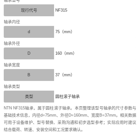
轴承型号
现行代号
NF315
轴承内径
d
75（mm）
轴承外径
D
160（mm）
轴承宽度
B
37（mm）
轴承类型
类型
圆柱滚子轴承
NTN NF315轴承，属于圆柱滚子轴承。本页整理该型号轴承的尺寸参数与
基础技术信息，内径d=75mm、外径D=160mm、宽度B=37mm。相关数据
可用于设备维护、型号替换、采购沟通和初步选型参考；实际应用时建议
结合载荷、转速、安装空间和工况要求确认。