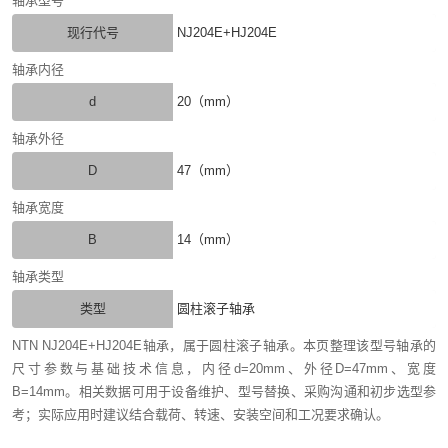
轴承型号
现行代号
NJ204E+HJ204E
轴承内径
d
20（mm）
轴承外径
D
47（mm）
轴承宽度
B
14（mm）
轴承类型
类型
圆柱滚子轴承
NTN NJ204E+HJ204E轴承，属于圆柱滚子轴承。本页整理该型号轴承的
尺寸参数与基础技术信息，内径d=20mm、外径D=47mm、宽度
B=14mm。相关数据可用于设备维护、型号替换、采购沟通和初步选型参
考；实际应用时建议结合载荷、转速、安装空间和工况要求确认。