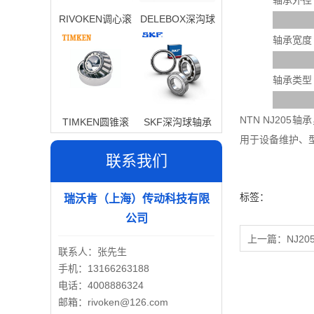
轴承外径
RIVOKEN调心滚
DELEBOX深沟球
子轴承
轴承
轴承宽度
轴承类型
NTN NJ20
TIMKEN圆锥滚
SKF深沟球轴承
用于设备维护、
子轴承
联系我们
标签：
瑞沃肯（上海）传动科技有限
公司
上一篇：
NJ20
联系人：张先生
手机：13166263188
电话：4008886324
邮箱：rivoken@126.com