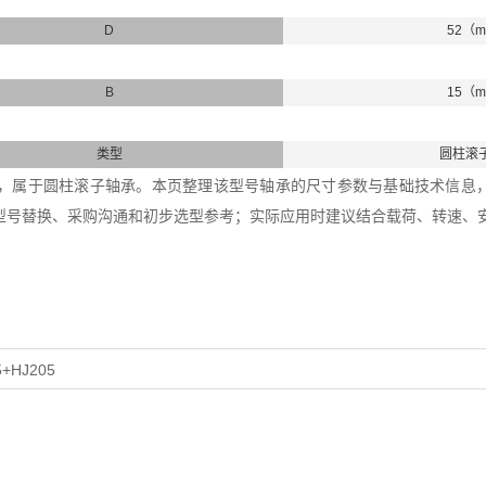
D
52（
B
15（
类型
圆柱滚
5轴承，属于圆柱滚子轴承。本页整理该型号轴承的尺寸参数与基础技术信息，内
型号替换、采购沟通和初步选型参考；实际应用时建议结合载荷、转速、
5+HJ205