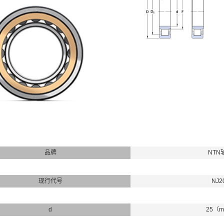
品牌
NTN
现行代号
NJ2
d
25（