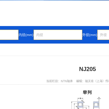
内径(mm)
外径(mm)
NJ205
当前栏目：NTN轴承
编辑：瑞沃肯（上海）传