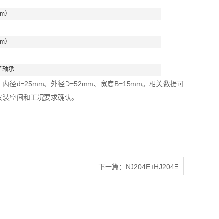
mm）
mm）
子轴承
径d=25mm、外径D=52mm、宽度B=15mm。相关数据可
安装空间和工况要求确认。
下一篇：
NJ204E+HJ204E