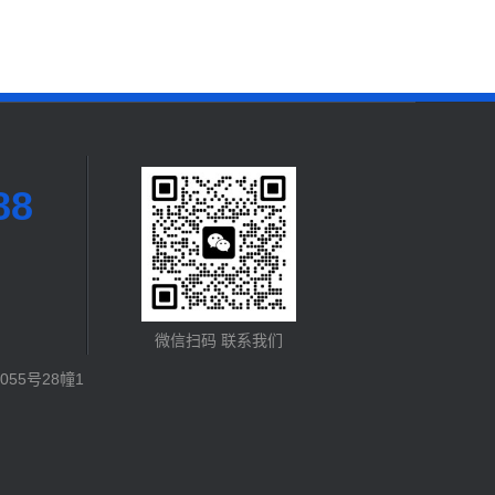
88
微信扫码 联系我们
55号28幢1