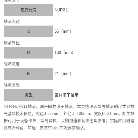
轴承型号
现行代号
NUP211
轴承内径
d
55（mm）
轴承外径
D
100（mm）
轴承宽度
B
21（mm）
轴承类型
类型
圆柱滚子轴承
NTN NUP211轴承，属于圆柱滚子轴承。本页整理该型号轴承的尺寸参数
与基础技术信息，内径d=55mm、外径D=100mm、宽度B=21mm。相关数
据可用于设备维护、型号替换、采购沟通和初步选型参考；实际应用时建
议结合载荷、转速、安装空间和工况要求确认。