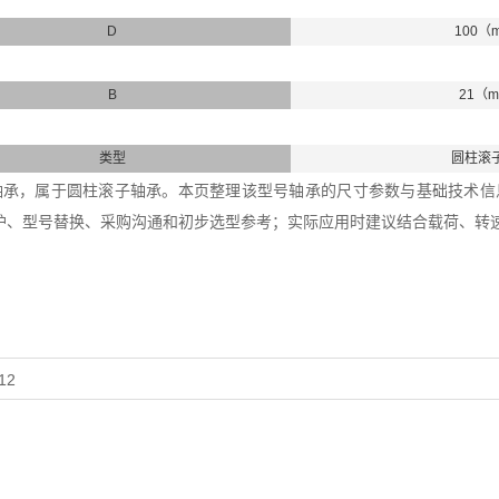
D
100（
B
21（
类型
圆柱滚
11E轴承，属于圆柱滚子轴承。本页整理该型号轴承的尺寸参数与基础技术信息，
护、型号替换、采购沟通和初步选型参考；实际应用时建议结合载荷、转
12