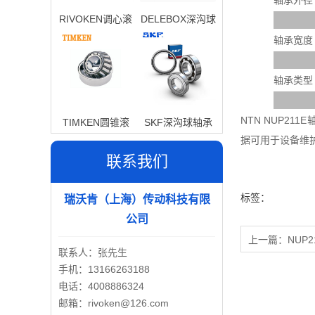
轴承外径
RIVOKEN调心滚
DELEBOX深沟球
子轴承
轴承
轴承宽度
轴承类型
NTN NUP2
TIMKEN圆锥滚
SKF深沟球轴承
据可用于设备维
子轴承
联系我们
标签：
瑞沃肯（上海）传动科技有限
公司
上一篇：
NUP2
联系人：张先生
手机：13166263188
电话：4008886324
邮箱：rivoken@126.com