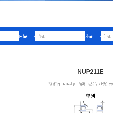
内径(mm)
外径(mm)
NUP211E
当前栏目：NTN轴承
编辑：瑞沃肯（上海）传