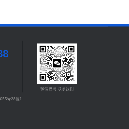
88
微信扫码 联系我们
55号28幢1