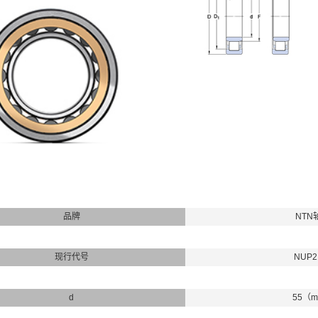
品牌
NTN
现行代号
NUP2
d
55（