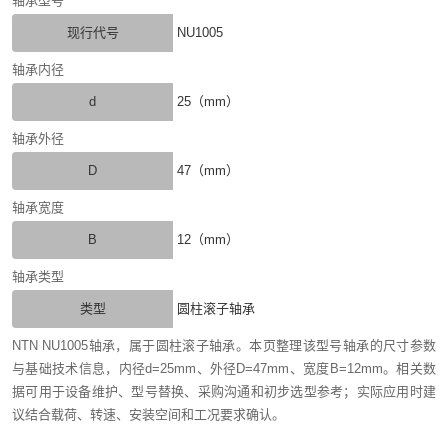
轴承型号
现行代号
NU1005
轴承内径
d
25（mm）
轴承外径
D
47（mm）
轴承宽度
B
12（mm）
轴承类型
类型
圆柱滚子轴承
NTN NU1005轴承，属于圆柱滚子轴承。本页整理该型号轴承的尺寸参数
与基础技术信息，内径d=25mm、外径D=47mm、宽度B=12mm。相关数
据可用于设备维护、型号替换、采购沟通和初步选型参考；实际应用时建
议结合载荷、转速、安装空间和工况要求确认。