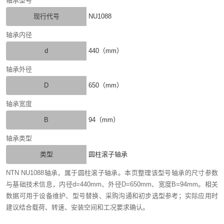
轴承型号
现行代号
NU1088
轴承内径
d
440（mm）
轴承外径
D
650（mm）
轴承宽度
B
94（mm）
轴承类型
类型
圆柱滚子轴承
NTN NU1088轴承，属于圆柱滚子轴承。本页整理该型号轴承的尺寸参数
与基础技术信息，内径d=440mm、外径D=650mm、宽度B=94mm。相关
数据可用于设备维护、型号替换、采购沟通和初步选型参考；实际应用时
建议结合载荷、转速、安装空间和工况要求确认。