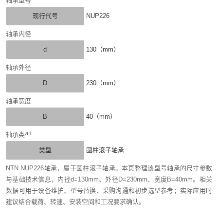
轴承型号
现行代号
NUP226
轴承内径
d
130（mm）
轴承外径
D
230（mm）
轴承宽度
B
40（mm）
轴承类型
类型
圆柱滚子轴承
NTN NUP226轴承，属于圆柱滚子轴承。本页整理该型号轴承的尺寸参数
与基础技术信息，内径d=130mm、外径D=230mm、宽度B=40mm。相关
数据可用于设备维护、型号替换、采购沟通和初步选型参考；实际应用时
建议结合载荷、转速、安装空间和工况要求确认。