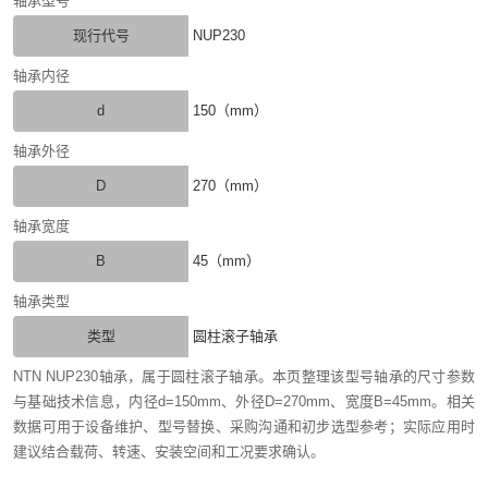
轴承型号
现行代号
NUP230
轴承内径
d
150（mm）
轴承外径
D
270（mm）
轴承宽度
B
45（mm）
轴承类型
类型
圆柱滚子轴承
NTN NUP230轴承，属于圆柱滚子轴承。本页整理该型号轴承的尺寸参数
与基础技术信息，内径d=150mm、外径D=270mm、宽度B=45mm。相关
数据可用于设备维护、型号替换、采购沟通和初步选型参考；实际应用时
建议结合载荷、转速、安装空间和工况要求确认。