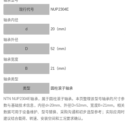
轴承型号
现行代号
NUP2304E
轴承内径
d
20（mm）
轴承外径
D
52（mm）
轴承宽度
B
21（mm）
轴承类型
类型
圆柱滚子轴承
NTN NUP2304E轴承，属于圆柱滚子轴承。本页整理该型号轴承的尺寸参
数与基础技术信息，内径d=20mm、外径D=52mm、宽度B=21mm。相关
数据可用于设备维护、型号替换、采购沟通和初步选型参考；实际应用时
建议结合载荷、转速、安装空间和工况要求确认。