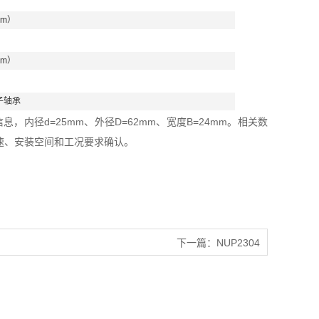
mm）
mm）
子轴承
，内径d=25mm、外径D=62mm、宽度B=24mm。相关数
速、安装空间和工况要求确认。
下一篇：
NUP2304