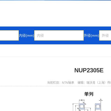
内径(mm)
外径(mm)
NUP2305E
当前栏目：NTN轴承
编辑：瑞沃肯（上海）传