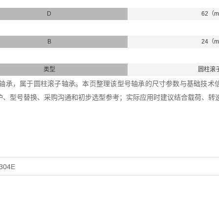
D
62（
B
24（
类型
圆柱滚
305E轴承，属于圆柱滚子轴承。本页整理该型号轴承的尺寸参数与基础技术信息
护、型号替换、采购沟通和初步选型参考；实际应用时建议结合载荷、转
304E