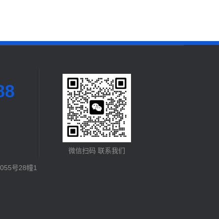
88
微信扫码 联系我们
55号28幢1