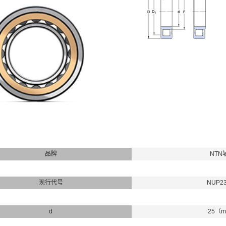
品牌
NTN
现行代号
NUP2
d
25（