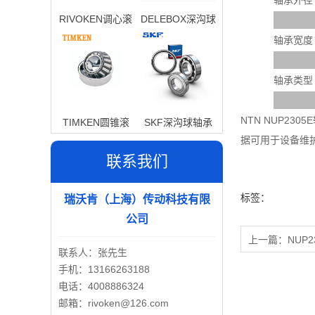
轴承外径
RIVOKEN调心滚
DELEBOX深沟球
子轴承
轴承
轴承宽度
轴承类型
NTN NUP2
TIMKEN圆锥滚
SKF深沟球轴承
据可用于设备维
子轴承
联系我们
标签：
瑞沃肯（上海）传动科技有限
公司
上一篇：
NUP2
联系人：张先生
手机：13166263188
电话：4008886324
邮箱：rivoken@126.com