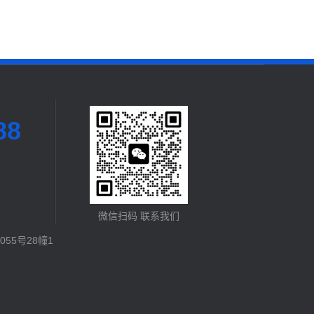
88
微信扫码 联系我们
55号28幢1