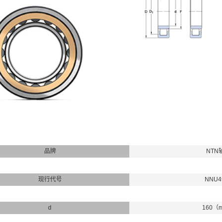
品牌
NTN
现行代号
NNU4
d
160（