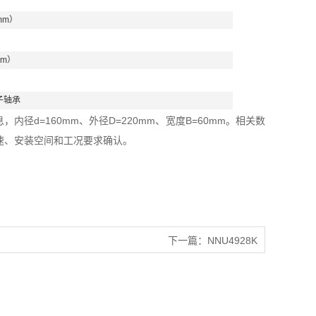
mm）
mm）
子轴承
内径d=160mm、外径D=220mm、宽度B=60mm。相关数
速、安装空间和工况要求确认。
下一篇：
NNU4928K