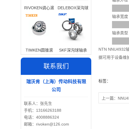
轴承外径
RIVOKEN调心滚
DELEBOX深沟球
子轴承
轴承
轴承宽度
轴承类型
NTN NNU4
TIMKEN圆锥滚
SKF深沟球轴承
据可用于设备维
子轴承
联系我们
标签：
瑞沃肯（上海）传动科技有限
公司
上一篇：
NNU4
联系人：张先生
手机：13166263188
电话：4008886324
邮箱：rivoken@126.com