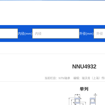
内径(mm)
外径(mm)
NNU4932
当前栏目：NTN轴承
编辑：瑞沃肯（上海）传