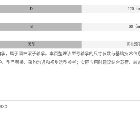
D
220（
B
60（
类型
圆柱滚
932轴承，属于圆柱滚子轴承。本页整理该型号轴承的尺寸参数与基础技术信息，
护、型号替换、采购沟通和初步选型参考；实际应用时建议结合载荷、转
930