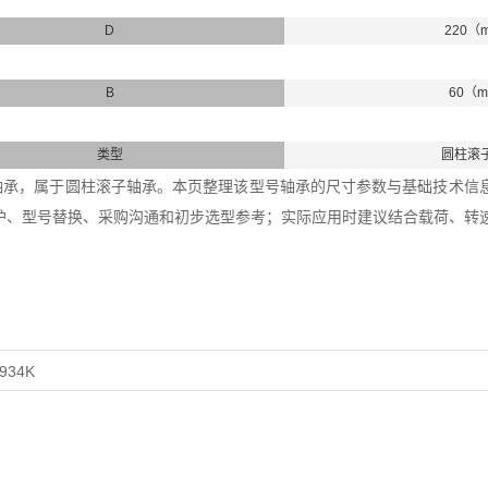
D
220（
B
60（
类型
圆柱滚
932轴承，属于圆柱滚子轴承。本页整理该型号轴承的尺寸参数与基础技术信息，
护、型号替换、采购沟通和初步选型参考；实际应用时建议结合载荷、转
934K