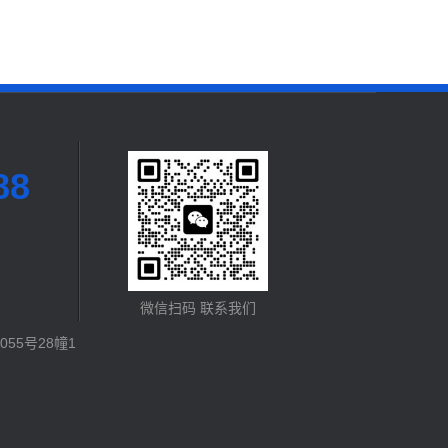
88
微信扫码 联系我们
55号28幢1