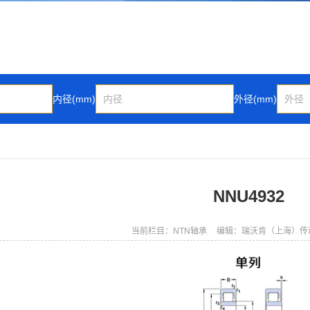
内径(mm)
外径(mm)
NNU4932
当前栏目：NTN轴承
编辑：瑞沃肯（上海）传