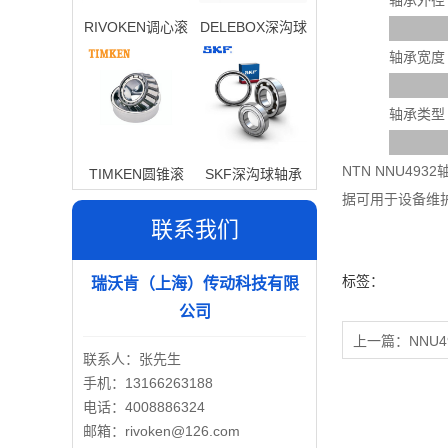
轴承外径
RIVOKEN调心滚
DELEBOX深沟球
子轴承
轴承
轴承宽度
轴承类型
NTN NNU4
TIMKEN圆锥滚
SKF深沟球轴承
据可用于设备维
子轴承
联系我们
标签：
瑞沃肯（上海）传动科技有限
公司
上一篇：
NNU4
联系人：张先生
手机：13166263188
电话：4008886324
邮箱：rivoken@126.com