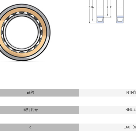
品牌
NTN
现行代号
NNU4
d
160（