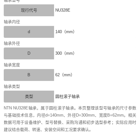
轴承型号
现行代号
NU328E
轴承内径
d
140（mm）
轴承外径
D
300（mm）
轴承宽度
B
62（mm）
轴承类型
类型
圆柱滚子轴承
NTN NU328E轴承，属于圆柱滚子轴承。本页整理该型号轴承的尺寸参数
与基础技术信息，内径d=140mm、外径D=300mm、宽度B=62mm。相关
数据可用于设备维护、型号替换、采购沟通和初步选型参考；实际应用时
建议结合载荷、转速、安装空间和工况要求确认。