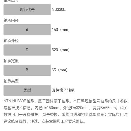
轴承型号
现行代号
NU330E
轴承内径
d
150（mm）
轴承外径
D
320（mm）
轴承宽度
B
65（mm）
轴承类型
类型
圆柱滚子轴承
NTN NU330E轴承，属于圆柱滚子轴承。本页整理该型号轴承的尺寸参数
与基础技术信息，内径d=150mm、外径D=320mm、宽度B=65mm。相关
数据可用于设备维护、型号替换、采购沟通和初步选型参考；实际应用时
建议结合载荷、转速、安装空间和工况要求确认。