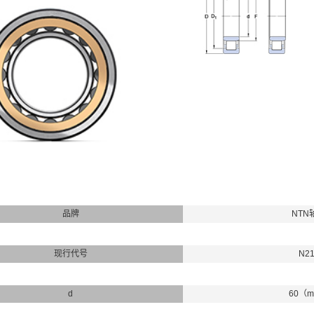
品牌
NTN
现行代号
N21
d
60（