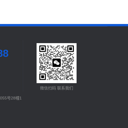
88
微信扫码 联系我们
55号28幢1