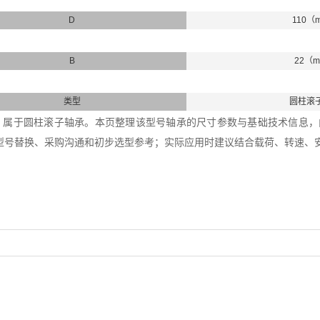
D
110（
B
22（
类型
圆柱滚
轴承，属于圆柱滚子轴承。本页整理该型号轴承的尺寸参数与基础技术信息，内径
型号替换、采购沟通和初步选型参考；实际应用时建议结合载荷、转速、