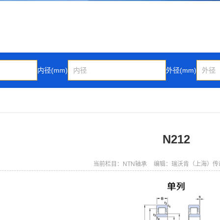
内径(mm)
外径(mm)
N212
当前栏目：NTN轴承
编辑：瑞沃肯（上海）传