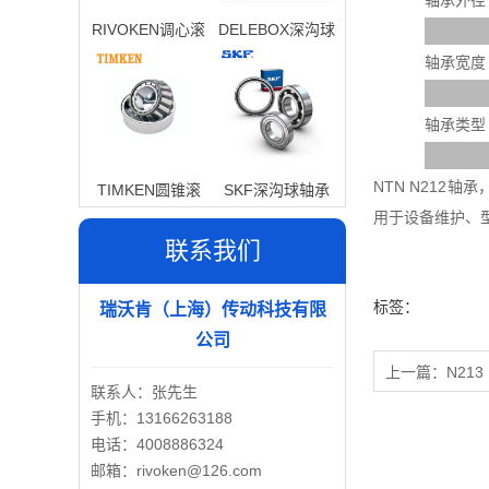
轴承外径
RIVOKEN调心滚
DELEBOX深沟球
子轴承
轴承
轴承宽度
轴承类型
NTN N212
TIMKEN圆锥滚
SKF深沟球轴承
用于设备维护、
子轴承
联系我们
标签：
瑞沃肯（上海）传动科技有限
公司
上一篇：
N213
联系人：张先生
手机：13166263188
电话：4008886324
邮箱：rivoken@126.com