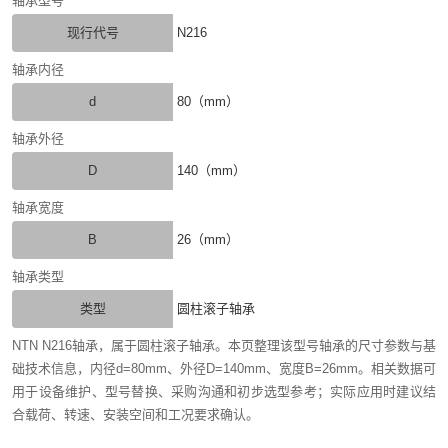
轴承型号
现行代号
N216
轴承内径
d
80（mm）
轴承外径
D
140（mm）
轴承宽度
B
26（mm）
轴承类型
类型
圆柱滚子轴承
NTN N216轴承，属于圆柱滚子轴承。本页整理该型号轴承的尺寸参数与基
础技术信息，内径d=80mm、外径D=140mm、宽度B=26mm。相关数据可
用于设备维护、型号替换、采购沟通和初步选型参考；实际应用时建议结
合载荷、转速、安装空间和工况要求确认。