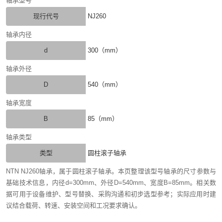
轴承型号
现行代号
NJ260
轴承内径
d
300（mm）
轴承外径
D
540（mm）
轴承宽度
B
85（mm）
轴承类型
类型
圆柱滚子轴承
NTN NJ260轴承，属于圆柱滚子轴承。本页整理该型号轴承的尺寸参数与
基础技术信息，内径d=300mm、外径D=540mm、宽度B=85mm。相关数
据可用于设备维护、型号替换、采购沟通和初步选型参考；实际应用时建
议结合载荷、转速、安装空间和工况要求确认。