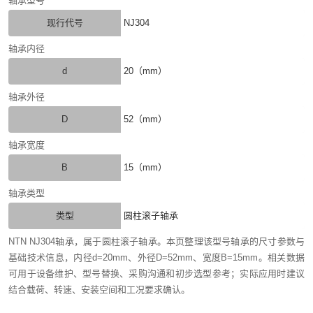
轴承型号
现行代号
NJ304
轴承内径
d
20（mm）
轴承外径
D
52（mm）
轴承宽度
B
15（mm）
轴承类型
类型
圆柱滚子轴承
NTN NJ304轴承，属于圆柱滚子轴承。本页整理该型号轴承的尺寸参数与
基础技术信息，内径d=20mm、外径D=52mm、宽度B=15mm。相关数据
可用于设备维护、型号替换、采购沟通和初步选型参考；实际应用时建议
结合载荷、转速、安装空间和工况要求确认。