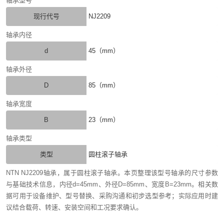
轴承型号
现行代号
NJ2209
轴承内径
d
45（mm）
轴承外径
D
85（mm）
轴承宽度
B
23（mm）
轴承类型
类型
圆柱滚子轴承
NTN NJ2209轴承，属于圆柱滚子轴承。本页整理该型号轴承的尺寸参数
与基础技术信息，内径d=45mm、外径D=85mm、宽度B=23mm。相关数
据可用于设备维护、型号替换、采购沟通和初步选型参考；实际应用时建
议结合载荷、转速、安装空间和工况要求确认。