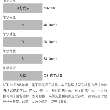
轴承型号
现行代号
NU2308
轴承内径
d
40（mm）
轴承外径
D
90（mm）
轴承宽度
B
33（mm）
轴承类型
类型
圆柱滚子轴承
NTN NU2308轴承，属于圆柱滚子轴承。本页整理该型号轴承的尺寸参数
与基础技术信息，内径d=40mm、外径D=90mm、宽度B=33mm。相关数
据可用于设备维护、型号替换、采购沟通和初步选型参考；实际应用时建
议结合载荷、转速、安装空间和工况要求确认。