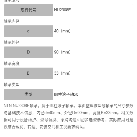
轴承型号
现行代号
NU2308E
轴承内径
d
40（mm）
轴承外径
D
90（mm）
轴承宽度
B
33（mm）
轴承类型
类型
圆柱滚子轴承
NTN NU2308E轴承，属于圆柱滚子轴承。本页整理该型号轴承的尺寸参数
与基础技术信息，内径d=40mm、外径D=90mm、宽度B=33mm。相关数
据可用于设备维护、型号替换、采购沟通和初步选型参考；实际应用时建
议结合载荷、转速、安装空间和工况要求确认。