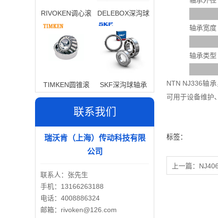
轴承外径
RIVOKEN调心滚
DELEBOX深沟球
子轴承
轴承
轴承宽度
轴承类型
NTN NJ33
TIMKEN圆锥滚
SKF深沟球轴承
可用于设备维护
子轴承
联系我们
标签：
瑞沃肯（上海）传动科技有限
公司
上一篇：
NJ40
联系人：张先生
手机：13166263188
电话：4008886324
邮箱：rivoken@126.com