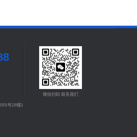
88
微信扫码 联系我们
55号28幢1