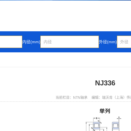
内径(mm)
外径(mm)
NJ336
当前栏目：NTN轴承
编辑：瑞沃肯（上海）传