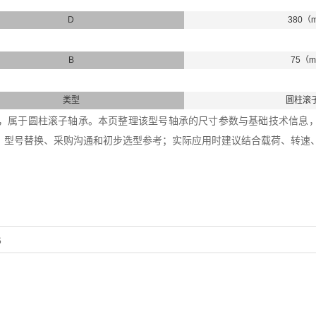
D
380（
B
75（
类型
圆柱滚
6轴承，属于圆柱滚子轴承。本页整理该型号轴承的尺寸参数与基础技术信息，内径
、型号替换、采购沟通和初步选型参考；实际应用时建议结合载荷、转速
6