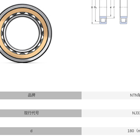
品牌
NTN
现行代号
NJ3
d
180（