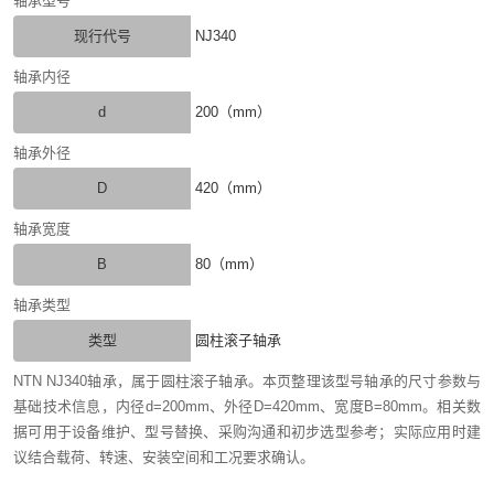
轴承型号
现行代号
NJ340
轴承内径
d
200（mm）
轴承外径
D
420（mm）
轴承宽度
B
80（mm）
轴承类型
类型
圆柱滚子轴承
NTN NJ340轴承，属于圆柱滚子轴承。本页整理该型号轴承的尺寸参数与
基础技术信息，内径d=200mm、外径D=420mm、宽度B=80mm。相关数
据可用于设备维护、型号替换、采购沟通和初步选型参考；实际应用时建
议结合载荷、转速、安装空间和工况要求确认。