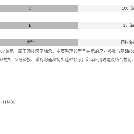
D
100（
B
25（
类型
圆柱滚
7+HJ407轴承，属于圆柱滚子轴承。本页整理该型号轴承的尺寸参数与基础技术
备维护、型号替换、采购沟通和初步选型参考；实际应用时建议结合载荷
6+HJ406