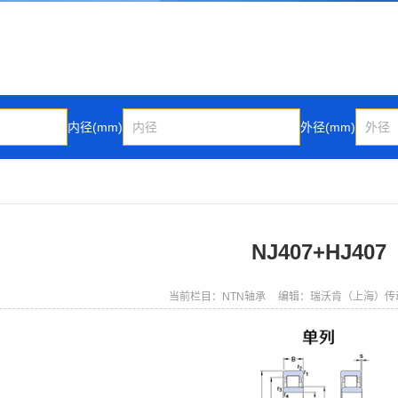
内径(mm)
外径(mm)
NJ407+HJ407
当前栏目：NTN轴承
编辑：瑞沃肯（上海）传