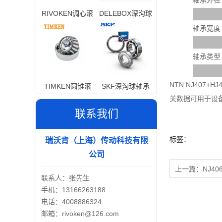
轴承外径
RIVOKEN调心滚
DELEBOX深沟球
子轴承
轴承
轴承宽度
轴承类型
NTN NJ40
TIMKEN圆锥滚
SKF深沟球轴承
关数据可用于设
子轴承
联系我们
标签：
瑞沃肯（上海）传动科技有限
公司
上一篇：
NJ40
联系人：张先生
手机：13166263188
电话：4008886324
邮箱：rivoken@126.com