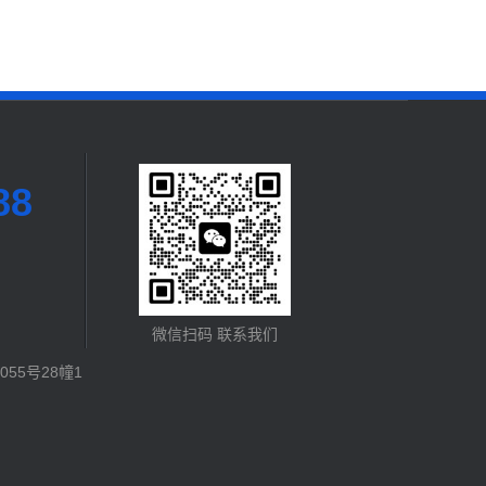
88
微信扫码 联系我们
55号28幢1