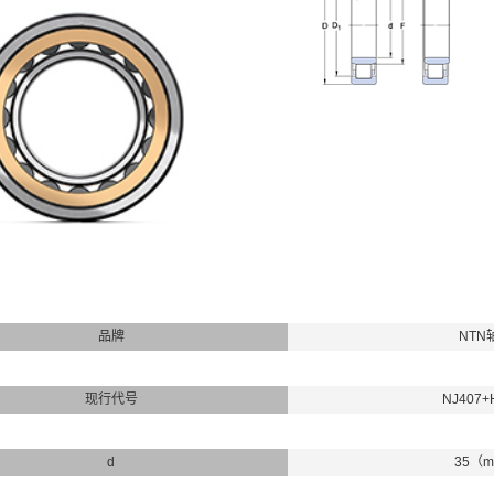
品牌
NTN
现行代号
NJ407+
d
35（