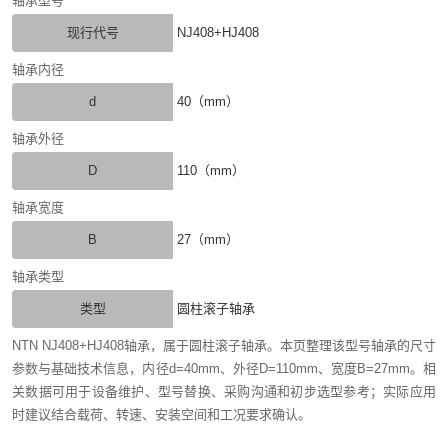
轴承型号
现行代号
NJ408+HJ408
轴承内径
d
40（mm）
轴承外径
D
110（mm）
轴承宽度
B
27（mm）
轴承类型
类型
圆柱滚子轴承
NTN NJ408+HJ408轴承，属于圆柱滚子轴承。本页整理该型号轴承的尺寸
参数与基础技术信息，内径d=40mm、外径D=110mm、宽度B=27mm。相
关数据可用于设备维护、型号替换、采购沟通和初步选型参考；实际应用
时建议结合载荷、转速、安装空间和工况要求确认。