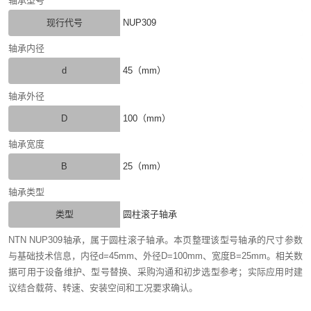
轴承型号
现行代号
NUP309
轴承内径
d
45（mm）
轴承外径
D
100（mm）
轴承宽度
B
25（mm）
轴承类型
类型
圆柱滚子轴承
NTN NUP309轴承，属于圆柱滚子轴承。本页整理该型号轴承的尺寸参数
与基础技术信息，内径d=45mm、外径D=100mm、宽度B=25mm。相关数
据可用于设备维护、型号替换、采购沟通和初步选型参考；实际应用时建
议结合载荷、转速、安装空间和工况要求确认。