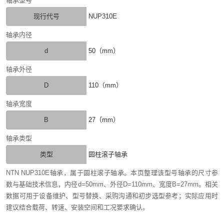
轴承型号
现行代号
NUP310E
轴承内径
d
50（mm）
轴承外径
D
110（mm）
轴承宽度
B
27（mm）
轴承类型
类型
圆柱滚子轴承
NTN NUP310E轴承，属于圆柱滚子轴承。本页整理该型号轴承的尺寸参
数与基础技术信息，内径d=50mm、外径D=110mm、宽度B=27mm。相关
数据可用于设备维护、型号替换、采购沟通和初步选型参考；实际应用时
建议结合载荷、转速、安装空间和工况要求确认。