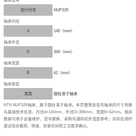
轴承型号
现行代号
NUP328
轴承内径
d
140（mm）
轴承外径
D
300（mm）
轴承宽度
B
62（mm）
轴承类型
类型
圆柱滚子轴承
NTN NUP328轴承，属于圆柱滚子轴承。本页整理该型号轴承的尺寸参数
与基础技术信息，内径d=140mm、外径D=300mm、宽度B=62mm。相关
数据可用于设备维护、型号替换、采购沟通和初步选型参考；实际应用时
建议结合载荷、转速、安装空间和工况要求确认。