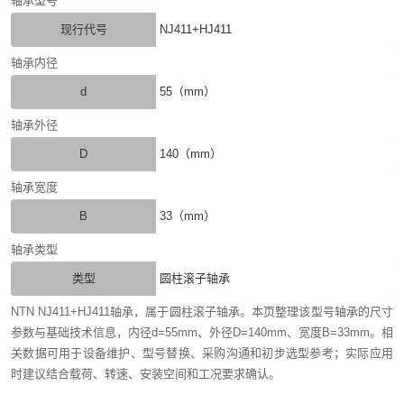
轴承型号
现行代号
NJ411+HJ411
轴承内径
d
55（mm）
轴承外径
D
140（mm）
轴承宽度
B
33（mm）
轴承类型
类型
圆柱滚子轴承
NTN NJ411+HJ411轴承，属于圆柱滚子轴承。本页整理该型号轴承的尺寸
参数与基础技术信息，内径d=55mm、外径D=140mm、宽度B=33mm。相
关数据可用于设备维护、型号替换、采购沟通和初步选型参考；实际应用
时建议结合载荷、转速、安装空间和工况要求确认。