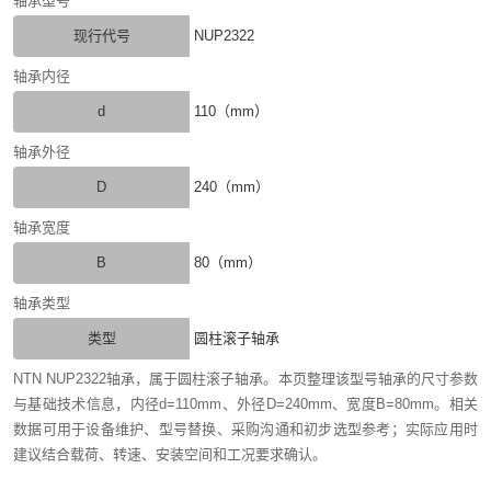
轴承型号
现行代号
NUP2322
轴承内径
d
110（mm）
轴承外径
D
240（mm）
轴承宽度
B
80（mm）
轴承类型
类型
圆柱滚子轴承
NTN NUP2322轴承，属于圆柱滚子轴承。本页整理该型号轴承的尺寸参数
与基础技术信息，内径d=110mm、外径D=240mm、宽度B=80mm。相关
数据可用于设备维护、型号替换、采购沟通和初步选型参考；实际应用时
建议结合载荷、转速、安装空间和工况要求确认。