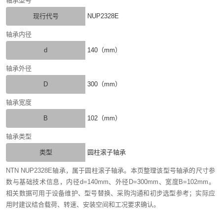
轴承型号
现行代号
NUP2328E
轴承内径
d
140（mm）
轴承外径
D
300（mm）
轴承宽度
B
102（mm）
轴承类型
类型
圆柱滚子轴承
NTN NUP2328E轴承，属于圆柱滚子轴承。本页整理该型号轴承的尺寸参
数与基础技术信息，内径d=140mm、外径D=300mm、宽度B=102mm。
相关数据可用于设备维护、型号替换、采购沟通和初步选型参考；实际应
用时建议结合载荷、转速、安装空间和工况要求确认。