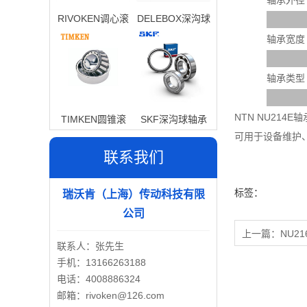
轴承外径
RIVOKEN调心滚
DELEBOX深沟球
子轴承
轴承
轴承宽度
轴承类型
NTN NU21
TIMKEN圆锥滚
SKF深沟球轴承
可用于设备维护
子轴承
联系我们
标签：
瑞沃肯（上海）传动科技有限
公司
上一篇：
NU21
联系人：张先生
手机：13166263188
电话：4008886324
邮箱：rivoken@126.com