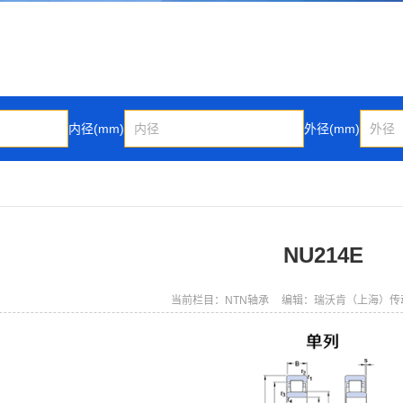
内径(mm)
外径(mm)
NU214E
当前栏目：NTN轴承
编辑：瑞沃肯（上海）传