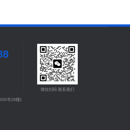
88
微信扫码 联系我们
55号28幢1