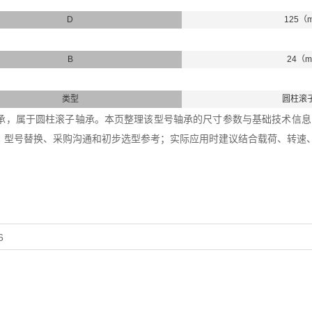
D
125（
B
24（
类型
圆柱滚
4E轴承，属于圆柱滚子轴承。本页整理该型号轴承的尺寸参数与基础技术信息，内
、型号替换、采购沟通和初步选型参考；实际应用时建议结合载荷、转速
6