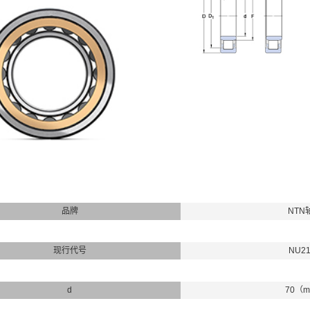
品牌
NTN
现行代号
NU2
d
70（