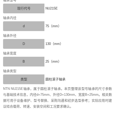
轴承型号
现行代号
NU215E
轴承内径
d
75（mm）
轴承外径
D
130（mm）
轴承宽度
B
25（mm）
轴承类型
类型
圆柱滚子轴承
NTN NU215E轴承，属于圆柱滚子轴承。本页整理该型号轴承的尺寸参数
与基础技术信息，内径d=75mm、外径D=130mm、宽度B=25mm。相关数
据可用于设备维护、型号替换、采购沟通和初步选型参考；实际应用时建
议结合载荷、转速、安装空间和工况要求确认。