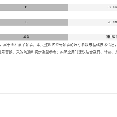
D
62（
B
20（
类型
圆柱滚
6轴承，属于圆柱滚子轴承。本页整理该型号轴承的尺寸参数与基础技术信息，内
型号替换、采购沟通和初步选型参考；实际应用时建议结合载荷、转速、
7