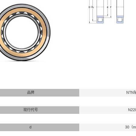
品牌
NTN
现行代号
N22
d
30（