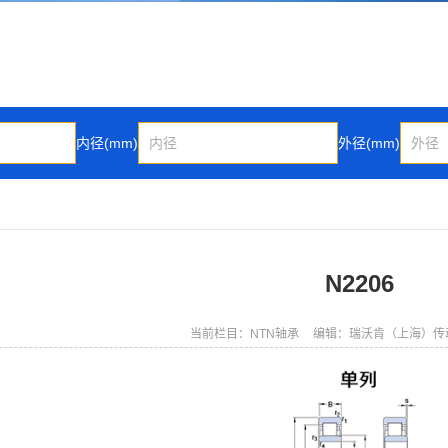
内径(mm)
外径(mm)
N2206
当前栏目：NTN轴承
编辑：瑞沃肯（上海）传