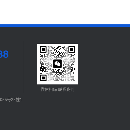
88
微信扫码 联系我们
55号28幢1