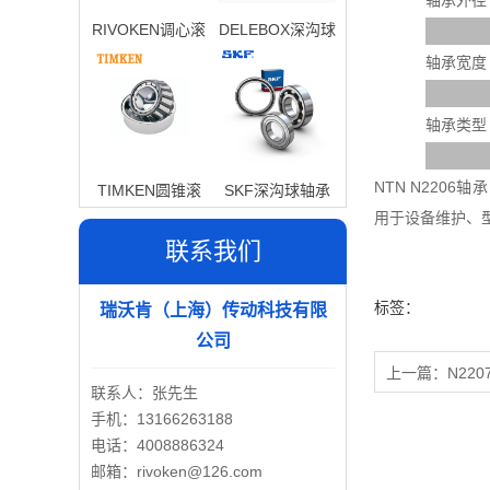
轴承外径
RIVOKEN调心滚
DELEBOX深沟球
子轴承
轴承
轴承宽度
轴承类型
NTN N220
TIMKEN圆锥滚
SKF深沟球轴承
用于设备维护、
子轴承
联系我们
标签：
瑞沃肯（上海）传动科技有限
公司
上一篇：
N220
联系人：张先生
手机：13166263188
电话：4008886324
邮箱：rivoken@126.com