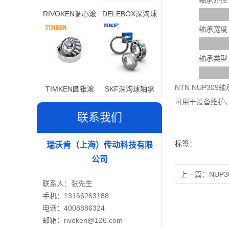
轴承外径
RIVOKEN调心滚
DELEBOX深沟球
子轴承
轴承
轴承宽度
轴承类型
NTN NUP3
TIMKEN圆锥滚
SKF深沟球轴承
可用于设备维护
子轴承
联系我们
标签：
瑞沃肯（上海）传动科技有限
公司
上一篇：
NUP3
联系人：张先生
手机：13166263188
电话：4008886324
邮箱：rivoken@126.com