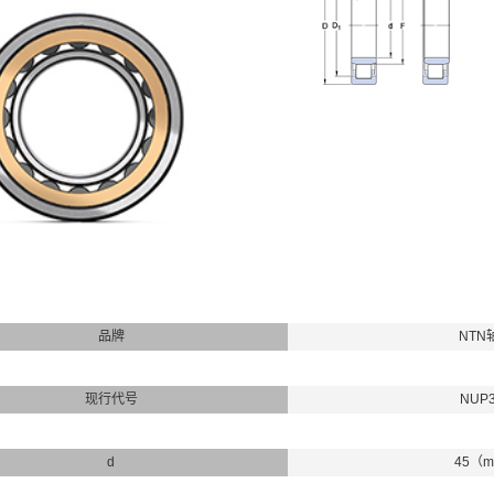
品牌
NTN
现行代号
NUP
d
45（