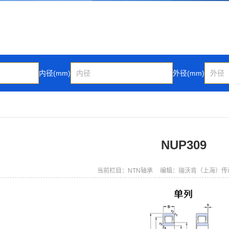
内径(mm)
外径(mm)
NUP309
当前栏目：NTN轴承
编辑：瑞沃肯（上海）传