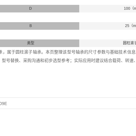
D
100（
B
25（
类型
圆柱滚
09轴承，属于圆柱滚子轴承。本页整理该型号轴承的尺寸参数与基础技术信息，内
、型号替换、采购沟通和初步选型参考；实际应用时建议结合载荷、转速
09E