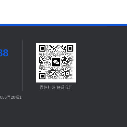
88
微信扫码 联系我们
55号28幢1