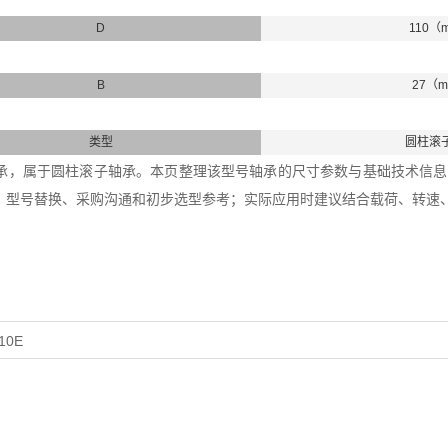
D
110（
B
27（
类型
圆柱滚
10轴承，属于圆柱滚子轴承。本页整理该型号轴承的尺寸参数与基础技术信息，内
、型号替换、采购沟通和初步选型参考；实际应用时建议结合载荷、转速
10E