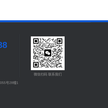
88
微信扫码 联系我们
55号28幢1