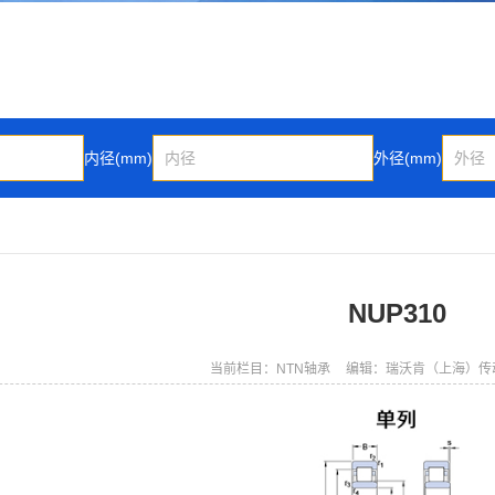
内径(mm)
外径(mm)
NUP310
当前栏目：NTN轴承
编辑：瑞沃肯（上海）传