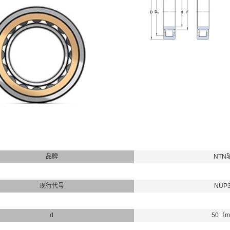
品牌
NTN
现行代号
NUP
d
50（