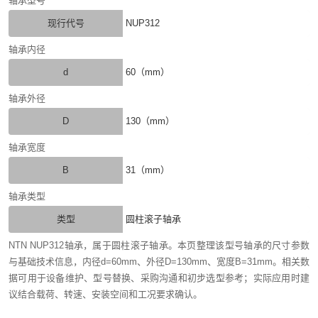
轴承型号
现行代号
NUP312
轴承内径
d
60（mm）
轴承外径
D
130（mm）
轴承宽度
B
31（mm）
轴承类型
类型
圆柱滚子轴承
NTN NUP312轴承，属于圆柱滚子轴承。本页整理该型号轴承的尺寸参数
与基础技术信息，内径d=60mm、外径D=130mm、宽度B=31mm。相关数
据可用于设备维护、型号替换、采购沟通和初步选型参考；实际应用时建
议结合载荷、转速、安装空间和工况要求确认。