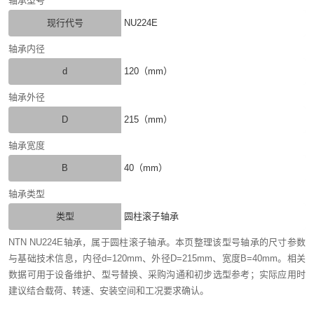
轴承型号
现行代号
NU224E
轴承内径
d
120（mm）
轴承外径
D
215（mm）
轴承宽度
B
40（mm）
轴承类型
类型
圆柱滚子轴承
NTN NU224E轴承，属于圆柱滚子轴承。本页整理该型号轴承的尺寸参数
与基础技术信息，内径d=120mm、外径D=215mm、宽度B=40mm。相关
数据可用于设备维护、型号替换、采购沟通和初步选型参考；实际应用时
建议结合载荷、转速、安装空间和工况要求确认。